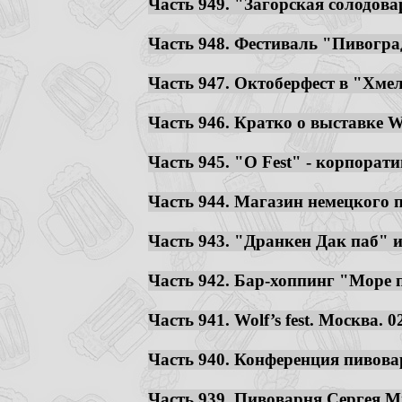
Часть 949. "Загорская солодовар
Часть 948. Фестиваль "Пивоград
Часть 947. Октоберфест в "Хмель
Часть 946. Кратко о выставке Wo
Часть 945. "O Fest" - корпорат
Часть 944. Магазин немецкого п
Часть 943. "Дранкен Дак паб" и 
Часть 942. Бар-хоппинг "Море п
Часть 941. Wolf’s fest. Москва. 02
Часть 940. Конференция пивоваро
Часть 939. Пивоварня Сергея Ми