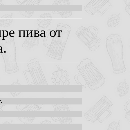
ре пива от
а.
.
.