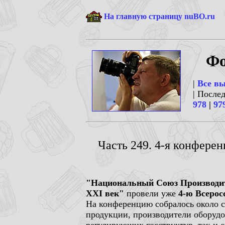
На главную страницу nuBO.ru
Фо
|
Все в
| После
978
|
97
Часть 249. 4-я конфере
"Национальный Союз Производи
ХХI век"
провели уже
4-ю Всерос
На конференцию собралось около с
продукции, производители оборудо