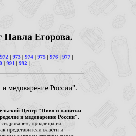
т Павла Егорова.
972
|
973
|
974
|
975
|
976
|
977
|
0
|
991
|
992
|
 и медоварение России".
ельский Центр "Пиво и напитки
роделие и медоварение России"
.
 сидроварен, продавцы их
ак представители власти и