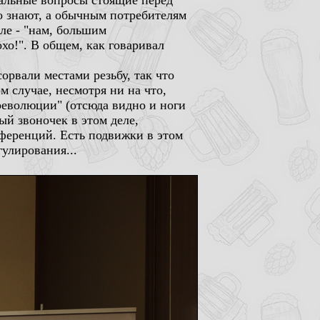
уальные вопросы стоящие перед
о знают, а обычным потребителям
ле - "нам, большим
охо!". В общем, как говаривал
сорвали местами резьбу, так что
 случае, несмотря ни на что,
революции" (отсюда видно и ноги
ый звоночек в этом деле,
еференций. Есть подвижки в этом
гулирования...