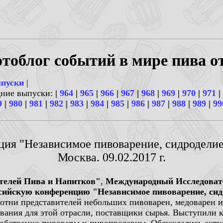
тоблог событий в мире пива о
ыпуски
|
дние выпуски:
|
964
|
965
|
966
|
967
|
968
|
969
|
970
|
971
|
9
|
980
|
981
|
982
|
983
|
984
|
985
|
986
|
987
|
988
|
989
|
99
нция "Независимое пивоварение, сидроделие
Москва. 09.02.2017 г.
телей Пива и Напитков"
,
Международный Исследоват
сийскую конференцию "Независимое пивоварение, сид
отни представителей небольших пивоварен, медоварен и
вания для этой отрасли, поставщики сырья. Выступили к