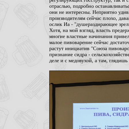
регулирующих госструктур, так и 
отраслью, подробно останавливать
они не интересны. Неприятно удив
производителям сейчас плохо, дава
ослик Иа - "душераздирающее зрел
Хотя, на мой взгляд, власть предер
многие властные начинания привел
малое пивоварение сейчас достато
растут инициатив "Союза пивоваров
признание сидра - сельскохозяйст
деле и с медовухой, а там, глядиш