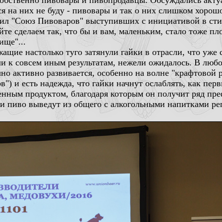
собственно пивовары и пивопродавцы. Обсуждались акт
ся на них не буду - пивовары и так о них слишком хорош
ил "Союз Пивоваров" выступивших с инициативой в сти
йте сделаем так, что бы и вам, маленьким, стало тоже пл
ище"...
жащие настолько туго затянули гайки в отрасли, что уже 
и к совсем иным результатам, нежели ожидалось. В любом
чно активно развивается, особенно на волне "крафтовой 
") и есть надежда, что гайки начнут ослаблять, как перв
венным продуктом, благодаря которым он получит ряд пр
ь и пиво выведут из общего с алкогольными напитками ре