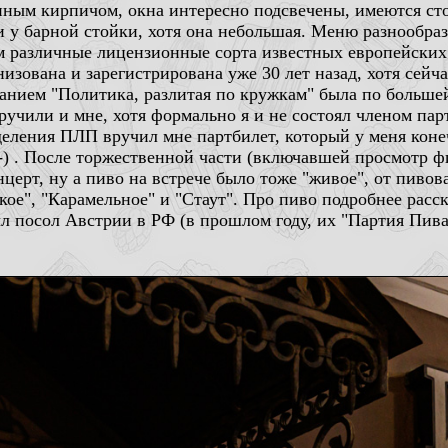
ным кирпичом, окна интересно подсвечены, имеются сто
и у барной стойки, хотя она небольшая. Меню разнообра
ом различные лицензионные сорта известных европейских
изована и зарегистрирована уже 30 лет назад, хотя сейч
ванием "Политика, разлитая по кружкам" была по больш
учили и мне, хотя формально я и не состоял членом парт
деления ПЛП вручил мне партбилет, который у меня коне
-) . После торжественной части (включавшей просмотр ф
церт, ну а пиво на встрече было тоже "живое", от пивов
ское", "Карамельное" и "Стаут". Про пиво подробнее рас
ыл посол Австрии в РФ (в прошлом году, их "Партия Пива