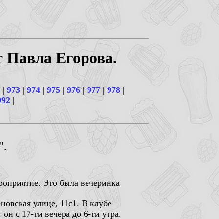
т Павла Егорова.
|
973
|
974
|
975
|
976
|
977
|
978
|
992
|
".
ероприятие. Это была вечеринка
новская улице, 11с1. В клубе
н с 17-ти вечера до 6-ти утра.