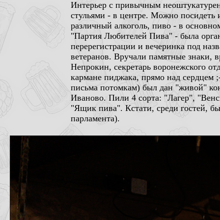
Интерьер с привычным неоштукатурен
стульями - в центре. Можно посидеть 
различный алкоголь, пиво - в основн
"Партия Любителей Пива" - была орган
перерегистрации и вечеринка под наз
ветеранов. Вручали памятные знаки, вр
Непрокин, секретарь воронежского от
кармане пиджака, прямо над сердцем ;
письма потомкам) был дан "живой" кон
Иваново. Пили 4 сорта: "Лагер", "Вен
"Ящик пива". Кстати, среди гостей, б
парламента).