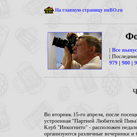
На главную страницу nuBO.ru
Фо
|
Все выпу
| Последни
979
|
980
|
9
Ч
Во вторник 15-го апреля, после посещ
устроенная "Партией Любителей Пива"
Клуб "Инкогнито" - расположен недале
организуются различные вечеринки и б