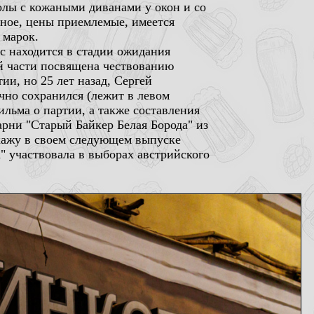
лы с кожаными диванами у окон и со
зное, цены приемлемые, имеется
 марок.
ас находится в стадии ожидания
ей части посвящена чествованию
ии, но 25 лет назад, Сергей
чно сохранился (лежит в левом
ильма о партии, а также составления
арни "Старый Байкер Белая Борода" из
скажу в своем следующем выпуске
" участвовала в выборах австрийского