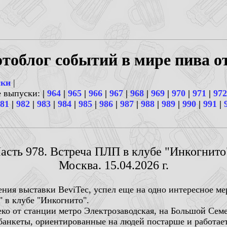
тоблог событий в мире пива о
ски
|
е выпуски:
|
964
|
965
|
966
|
967
|
968
|
969
|
970
|
971
|
972
81
|
982
|
983
|
984
|
985
|
986
|
987
|
988
|
989
|
990
|
991
|
асть 978. Встреча ПЛП в клубе "Инкогнито
Москва. 15.04.2026 г.
ения выставки BeviTec, успел еще на одно интересное м
 в клубе "Инкогнито".
ко от станции метро Электрозаводская, на Большой Семе
анкеты, ориентированные на людей постарше и работает о