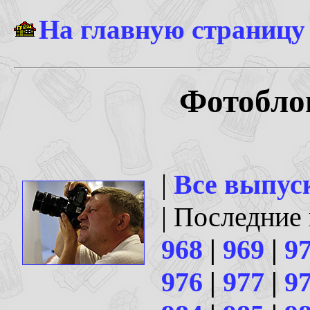
На главную страницу
Фотоблог
|
Все выпус
| Последние
968
|
969
|
9
976
|
977
|
9