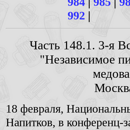
984
|
985
|
9
992
|
Часть 148.1. 3-я 
"Независимое пи
медова
Москва
18 февраля, Национальн
Напитков, в конференц-з