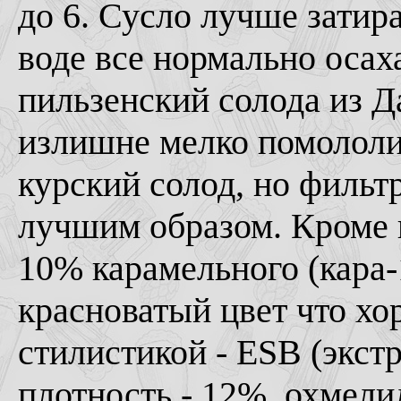
до 6. Сусло лучше затира
воде все нормально осах
пильзенский солода из 
излишне мелко помололи,
курский солод, но фильт
лучшим образом. Кроме 
10% карамельного (кара-
красноватый цвет что хо
стилистикой - ESB (экст
плотность - 12%, охмелил