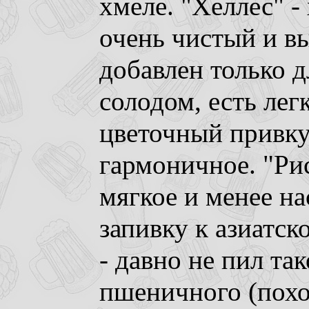
хмеле. "Хеллес" 
очень чистый и в
добавлен только д
солодом, есть лег
цветочный привку
гармоничное. "Рис
мягкое и менее н
запивку к азиатс
- давно не пил та
пшеничного (похо