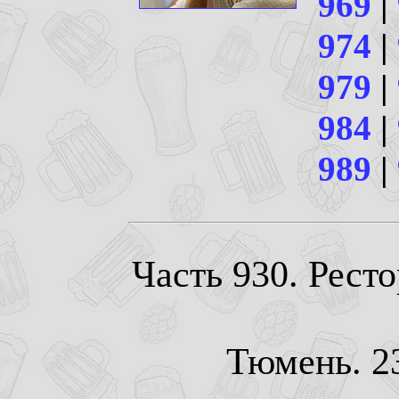
969
|
974
|
979
|
984
|
989
|
Часть 930. Рест
Тюмень. 23