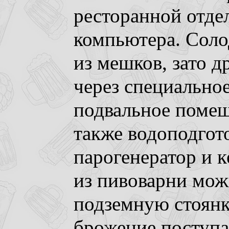
ресторанной отдел
компьютера. Соло
из мешков, зато 
через специальное
подвальное помещ
также водоподгот
парогенератор и к
из пивоварни мож
подземную стоянк
брожение поступа