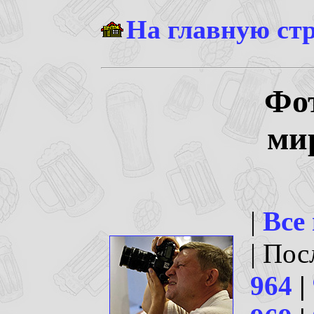
На главную ст
Фо
ми
|
Все
| По
964
|