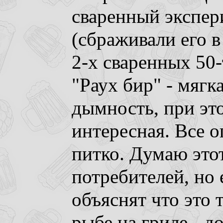
сваренный экспер
(сбраживали его в
2-х сваренных 50-
"Раух бир" - мягк
дымность, при это
интересная. Все о
питко. Думаю это
потребителей, но
объяснят что это 
рыбе на гриле - д