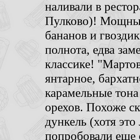
наливали в рестор
Пулково)! Мощный
бананов и гвоздик
полнота, едва зам
классике! "Мартов
янтарное, бархатн
карамельные тона
орехов. Похоже ск
дункель (хотя это
попробовали еще 