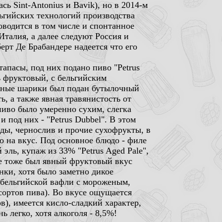
ь Sint-Antonius и Bavik), но в 2014-м
льгийских технологий производства
оводится в том числе и спонтанное
талия, а далее следуют Россия и
рт Де Брабандере надеется что его
тапасы, под них подано пиво "Petrus
ь фруктовый, с бельгийским
сырные шарики был подан бутылочный
ь, а также явная травянистость от
пиво было умеренно сухим, слегка
 под них - "Petrus Dubbel". В этом
оды, чернослив и прочие сухофрукты, в
о на вкус. Под основное блюдо - филе
эль, купаж из 33% "Petrus Aged Pale",
те тоже был явный фруктовый вкус
нки, хотя было заметно дикое
з бельгийской вафли с мороженым,
 сортов пива). Во вкусе ощущается
ов), имеется кисло-сладкий характер,
 легко, хотя алкоголя - 8,5%!