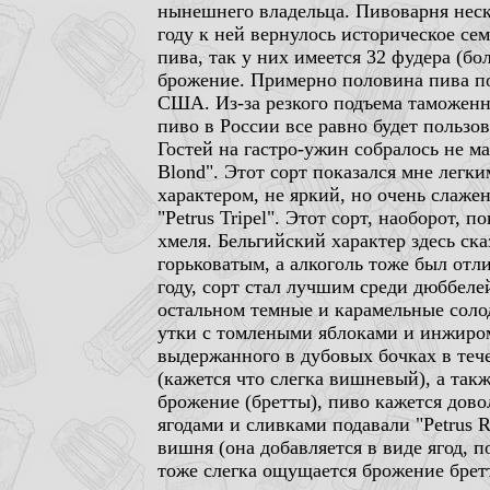
нынешнего владельца. Пивоварня нескол
году к ней вернулось историческое с
пива, так у них имеется 32 фудера (б
брожение. Примерно половина пива по
США. Из-за резкого подъема таможенн
пиво в России все равно будет пользов
Гостей на гастро-ужин собралось не ма
Blond". Этот сорт показался мне легк
характером, не яркий, но очень слаж
"Petrus Tripel". Этот сорт, наоборот,
хмеля. Бельгийский характер здесь ск
горьковатым, а алкоголь тоже был отли
году, сорт стал лучшим среди дюббеле
остальном темные и карамельные солод
утки с томлеными яблоками и инжиром 
выдержанного в дубовых бочках в тече
(кажется что слегка вишневый), а так
брожение (бретты), пиво кажется дов
ягодами и сливками подавали "Petrus 
вишня (она добавляется в виде ягод, п
тоже слегка ощущается брожение бретт