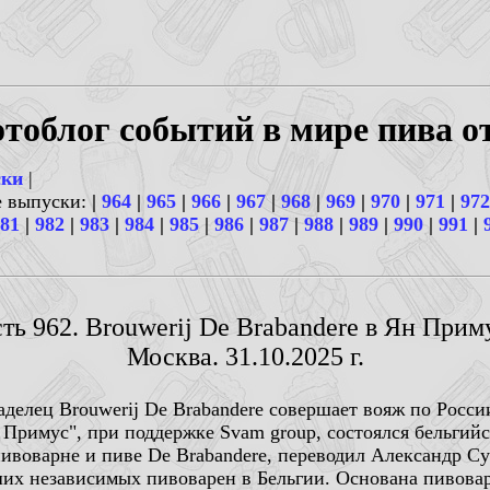
тоблог событий в мире пива о
ски
|
е выпуски:
|
964
|
965
|
966
|
967
|
968
|
969
|
970
|
971
|
972
81
|
982
|
983
|
984
|
985
|
986
|
987
|
988
|
989
|
990
|
991
|
ть 962. Brouwerij De Brabandere в Ян Прим
Москва. 31.10.2025 г.
аделец Brouwerij De Brabandere совершает вояж по Росси
н Примус", при поддержке Svam group, состоялся бельги
ивоварне и пиве De Brabandere, переводил Александр Сур
ших независимых пивоварен в Бельгии. Основана пивовар