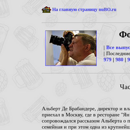
На главную страницу nuBO.ru
Фо
|
Все выпу
| Последни
979
|
980
|
9
Час
Альберт Де Брабандере, директор и вл
приехал в Москву, где в ресторане "Я
сопровождался рассказом Альберта о п
семейная и при этом одна из крупней