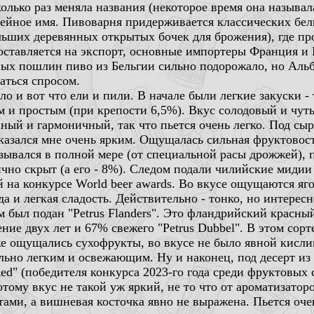
ько раз меняла названия (некоторое время она называлас
емейное имя. Пивоварня придерживается классических бе
ольших деревянных открытых бочек для брожения), где пр
ставляется на экспорт, основные импортеры Франция и И
ых пошлин пиво из Бельгии сильно подорожало, но Альбе
аться спросом.
ло и вот что ели и пили. В начале были легкие закуски - 
им и простым (при крепости 6,5%). Вкус солодовый и чут
енный и гармоничный, так что пьется очень легко. Под 
 показался мне очень ярким. Ощущалась сильная фруктовост
азывался в полной мере (от специальной расы дрожжей), 
чно скрыт (а его - 8%). Следом подали чилийские мидии и
й на конкурсе World beer awards. Во вкусе ощущаются яг
а и легкая сладость. Действительно - тонко, но интересн
был подан "Petrus Flanders". Это фландрийский красный 
ние двух лет и 67% свежего "Petrus Dubbel". В этом сор
же ощущались сухофрукты, во вкусе не было явной кисли
ольно легким и освежающим. Ну и наконец, под десерт и
Red" (победителя конкурса 2023-го года среди фруктовых
отому вкус не такой уж яркий, не то что от ароматизатор
ами, а вишневая косточка явно не выражена. Пьется очень