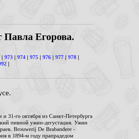
т Павла Егорова.
|
973
|
974
|
975
|
976
|
977
|
978
|
992
|
усе.
и и 31-го октября из Санкт-Петербурга
йский пивной ужин-дегустация. Ужин
аев. Brouwerij De Brabandere -
ня в 1894-м году прапрадедом