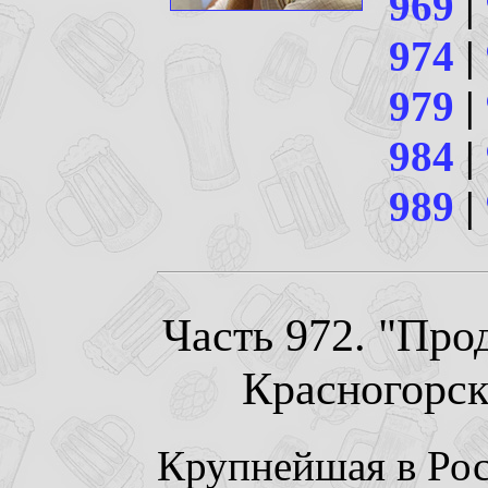
969
|
974
|
979
|
984
|
989
|
Часть 972. "Прод
Красногорск.
Крупнейшая в Ро