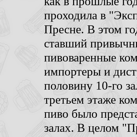
как в прошлые год
проходила в "Экс
Пресне. В этом го
ставший привычн
пивоваренные ком
импортеры и дист
половину 10-го з
третьем этаже ком
пиво было предст
залах. В целом "П