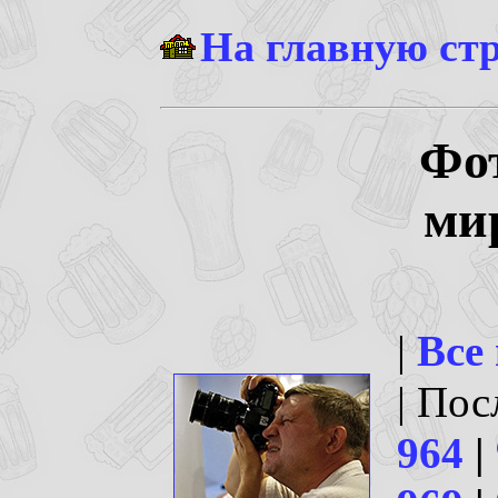
На главную ст
Фо
ми
|
Все
| По
964
|