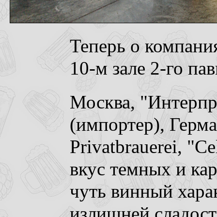
Теперь о компани
10-м зале 2-го па
Москва, "Интерпр
(импортер), Герма
Privatbrauerei, "C
вкус темных и ка
чуть винный харак
излишней сладост