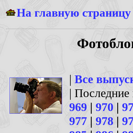
На главную страницу
Фотоблог
|
Все выпус
| Последние
969
|
970
|
9
977
|
978
|
9