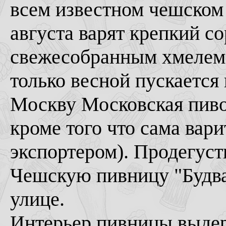
всем известном чешском 
августа варят крепкий с
свежесобранным хмелем.
только весной пускается 
Москву Московская пиво
кроме того что сама вари
экспортером). Продегус
Чешскую пивницу "Будва
улице.
Интерьер пивницы выдер