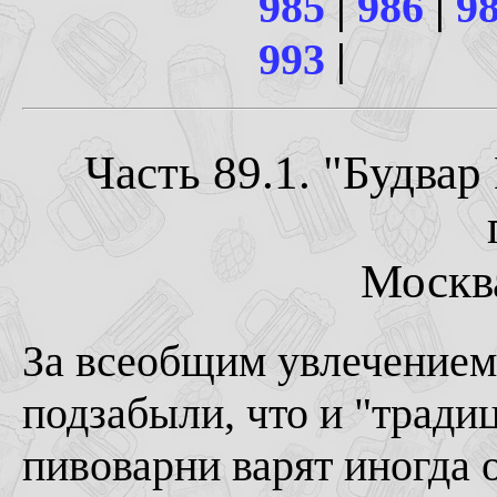
985
|
986
|
9
993
|
Часть 89.1. "Будва
Москва
За всеобщим увлечением 
подзабыли, что и "тради
пивоварни варят иногда 