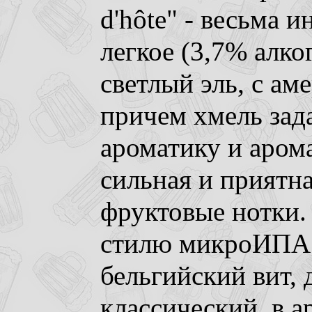
d'hôte" - весьма и
легкое (3,7% алко
светлый эль, с а
причем хмель зад
ароматику и арома
сильная и приятна
фруктовые нотки. 
стилю микроИПА. 
бельгийский вит, 
классический, в а