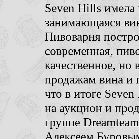
Seven Hills имела
занимающаяся ви
Пивоварня постро
современная, пив
качественное, но 
продажам вина и 
что в итоге Seven
на аукцион и про
группе Dreamteam
Алексеем Буровы