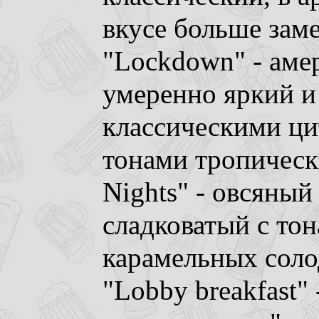
вкусе больше зам
"Lockdown" - ам
умеренно яркий и
классическими ц
тонами тропическ
Nights" - овсяный
сладковатый с то
карамельных соло
"Lobby breakfast"