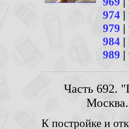
969
|
974
|
979
|
984
|
989
|
Часть 692. 
Москва. 
К постройке и от