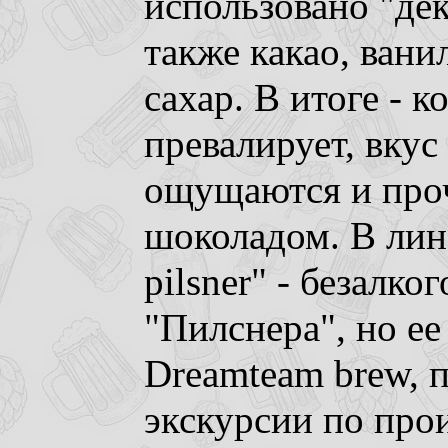
использовано "де
также какао, вани
сахар. В итоге - к
превалирует, вкус
ощущаются и проч
шоколадом. В лине
pilsner" - безалко
"Пилснера", но ее
Dreamteam brew, 
экскурсии по прои