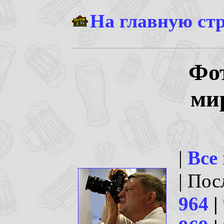
На главную ст
Фо
ми
|
Все
| По
964
|