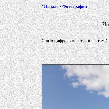
/
Начало
/
Фотографии
Ча
Снято цифровым фотоаппаратом Can