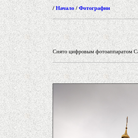
/
Начало
/
Фотографии
Снято цифровым фотоаппаратом Can