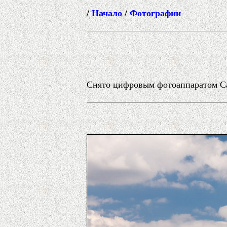
/
Начало
/
Фотографии
Снято цифровым фотоаппаратом Can