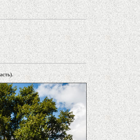
асть).