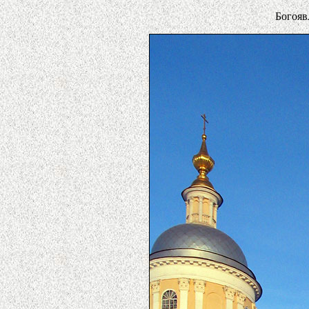
Богояв