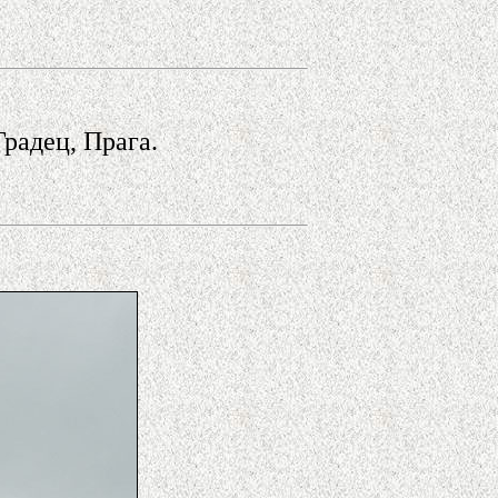
.
радец, Прага.