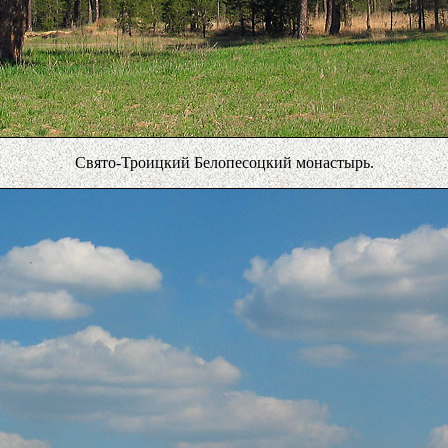
Свято-Троицкий Белопесоцкий монастырь.