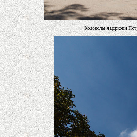
Колокольня церкови Пет