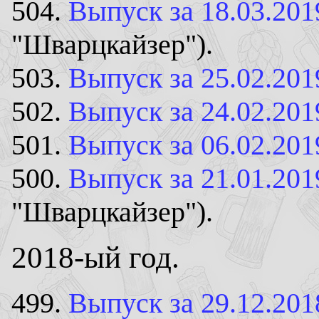
504.
Выпуск за 18.03.2019
"Шварцкайзер").
503.
Выпуск за 25.02.2019
502.
Выпуск за 24.02.2019
501.
Выпуск за 06.02.2019
500.
Выпуск за 21.01.2019
"Шварцкайзер").
2018-ый год.
499.
Выпуск за 29.12.2018