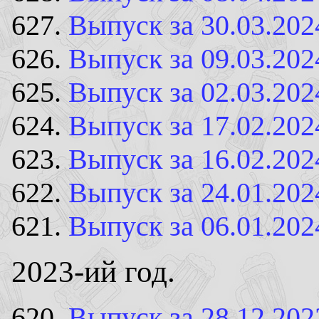
627.
Выпуск за 30.03.2024
626.
Выпуск за 09.03.2024
625.
Выпуск за 02.03.2024
624.
Выпуск за 17.02.2024
623.
Выпуск за 16.02.2024
622.
Выпуск за 24.01.2024
621.
Выпуск за 06.01.2024
2023-ий год.
620.
Выпуск за 28.12.2023