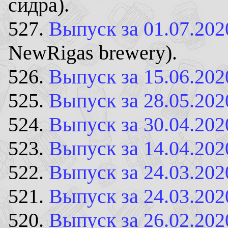
сидра).
527.
Выпуск за 01.07.2020
NewRigas brewery).
526.
Выпуск за 15.06.2020
525.
Выпуск за 28.05.2020
524.
Выпуск за 30.04.2020
523.
Выпуск за 14.04.2020
522.
Выпуск за 24.03.2020
521.
Выпуск за 24.03.2020
520.
Выпуск за 26.02.2020