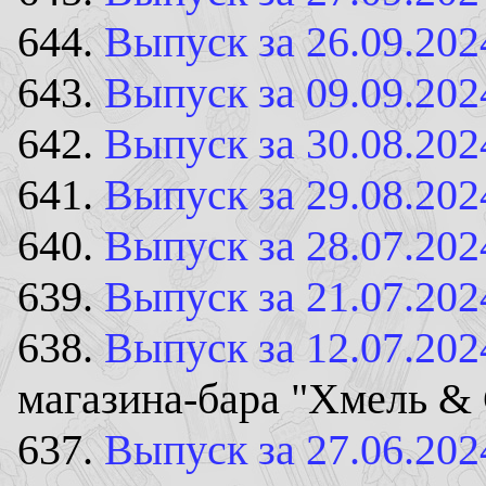
644.
Выпуск за 26.09.2024
643.
Выпуск за 09.09.2024
642.
Выпуск за 30.08.2024
641.
Выпуск за 29.08.2024
640.
Выпуск за 28.07.2024
639.
Выпуск за 21.07.2024
638.
Выпуск за 12.07.2024
магазина-бара "Хмель & 
637.
Выпуск за 27.06.2024