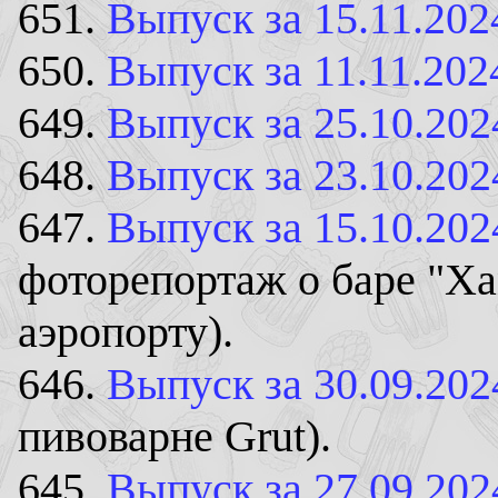
651.
Выпуск за 15.11.2024
650.
Выпуск за 11.11.2024
649.
Выпуск за 25.10.2024
648.
Выпуск за 23.10.2024
647.
Выпуск за 15.10.2024
фоторепортаж о баре "Х
аэропорту).
646.
Выпуск за 30.09.2024
пивоварне Grut).
645.
Выпуск за 27.09.2024