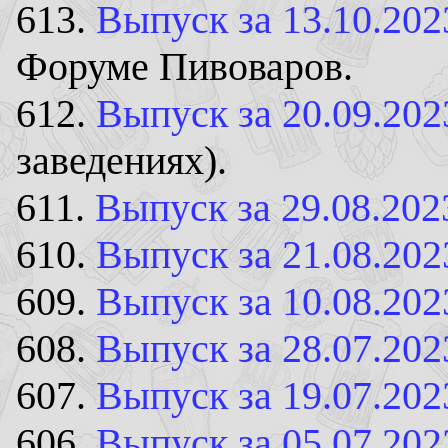
613.
Выпуск за 13.10.2023
Форуме Пивоваров.
612.
Выпуск за 20.09.2023
заведениях).
611.
Выпуск за 29.08.2023
610.
Выпуск за 21.08.2023
609.
Выпуск за 10.08.2023
608.
Выпуск за 28.07.2023
607.
Выпуск за 19.07.2023
606.
Выпуск за 05.07.2023