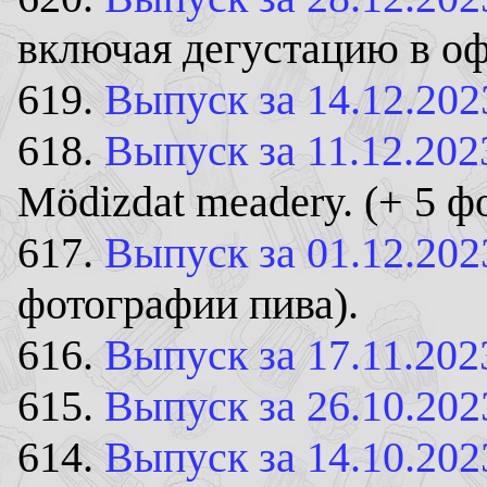
включая дегустацию в оф
619.
Выпуск за 14.12.2023
618.
Выпуск за 11.12.2023
Mödizdat meadery. (+ 5 ф
617.
Выпуск за 01.12.2023
фотографии пива).
616.
Выпуск за 17.11.2023
615.
Выпуск за 26.10.2023
614.
Выпуск за 14.10.2023