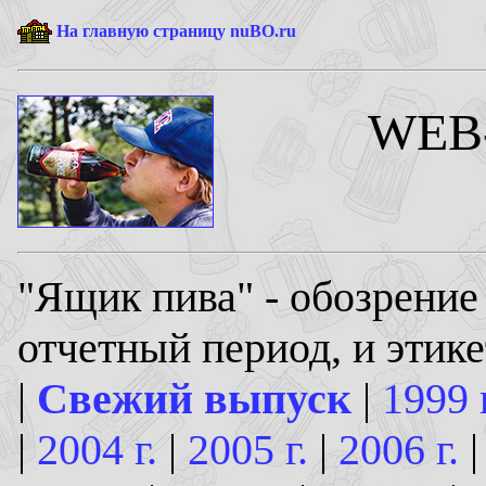
На главную страницу nuBO.ru
WEB-
"Ящик пива" - обозрение 
отчетный период, и этике
|
Свежий выпуск
|
1999 г
|
2004 г.
|
2005 г.
|
2006 г.