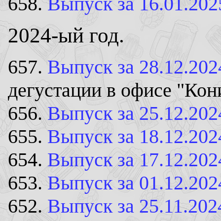
658.
Выпуск за 16.01.2025
2024-ый год.
657.
Выпуск за 28.12.2024
дегустации в офисе "Кони
656.
Выпуск за 25.12.2024
655.
Выпуск за 18.12.2024
654.
Выпуск за 17.12.2024
653.
Выпуск за 01.12.2024
652.
Выпуск за 25.11.2024