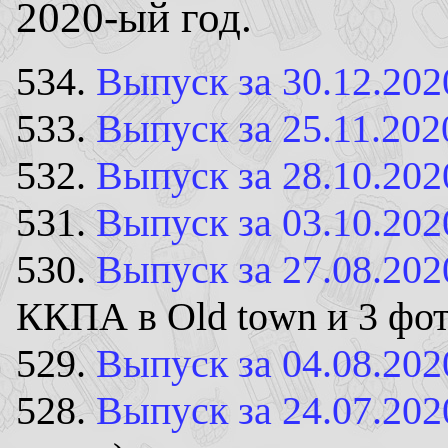
2020-ый год.
534.
Выпуск за 30.12.2020
533.
Выпуск за 25.11.2020
532.
Выпуск за 28.10.2020
531.
Выпуск за 03.10.2020
530.
Выпуск за 27.08.2020
ККПА в Old town и 3 фот
529.
Выпуск за 04.08.2020
528.
Выпуск за 24.07.2020