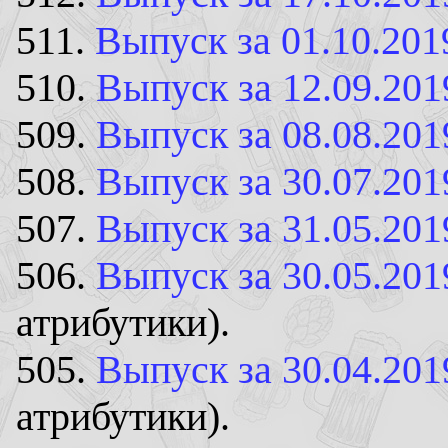
511.
Выпуск за 01.10.2019
510.
Выпуск за 12.09.2019
509.
Выпуск за 08.08.2019
508.
Выпуск за 30.07.2019
507.
Выпуск за 31.05.2019
506.
Выпуск за 30.05.2019
атрибутики).
505.
Выпуск за 30.04.2019
атрибутики).