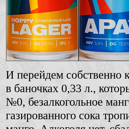
И перейдем собственно к
в баночках 0,33 л., кото
№0, безалкогольное ман
газированного сока троп
манго. Алкоголя нет, сба