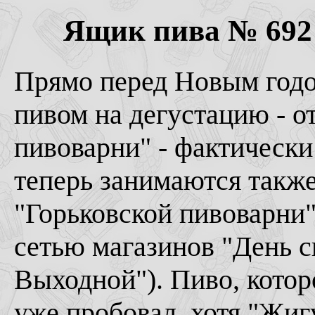
Ящик пива № 692 (
Прямо перед Новым годо
пивом на дегустацию - о
пивоварни" - фактическ
теперь занимаются также
"Горьковской пивоварни"
сетью магазинов "День с
Выходной"). Пиво, котор
уже пробовал, хотя "Жиг