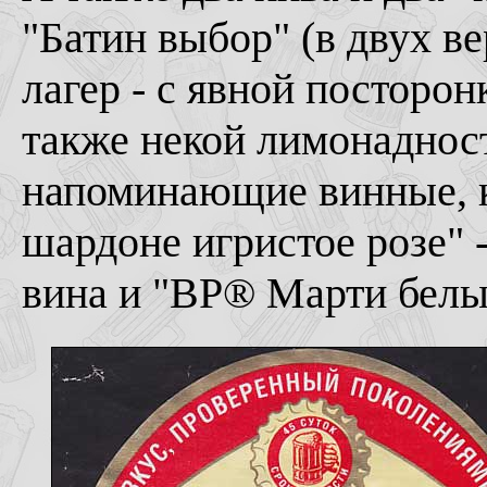
"Батин выбор" (в двух в
лагер - с явной посторон
также некой лимонаднос
напоминающие винные, к
шардоне игристое розе" -
вина и "BP® Марти белый