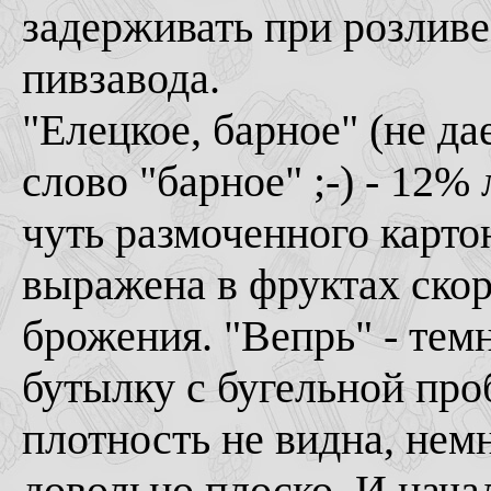
задерживать при розливе)
пивзавода.
"Елецкое, барное" (не д
слово "барное" ;-) - 12% 
чуть размоченного карто
выражена в фруктах ско
брожения. "Вепрь" - тем
бутылку с бугельной про
плотность не видна, нем
довольно плоско. И начал