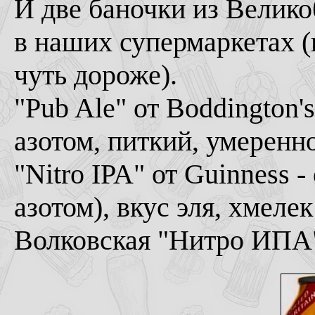
И две баночки из Велик
в наших супермаркетах (п
чуть дороже).
"Pub Ale" от Boddington'
азотом, питкий, умеренно
"Nitro IPA" от Guinness 
азотом), вкус эля, хмелек
Волковская "Нитро ИПА" к