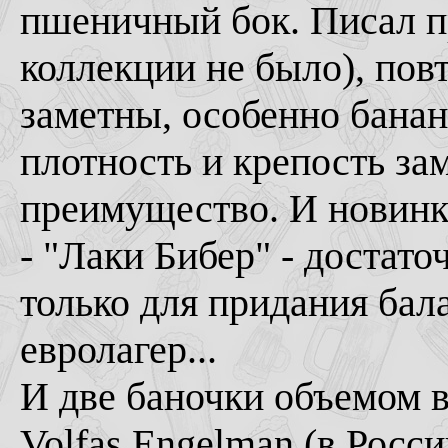
пшеничный бок. Писал пр
коллекции не было), пов
заметны, особенно банан
плотность и крепость за
преимущество. И новинк
- "Лаки Бибер" - достато
только для придания бал
евролагер...
И две баночки объемом в
Volfas Engelman (в Росс