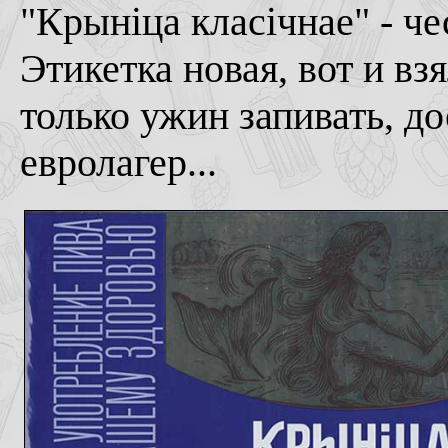
"Крынiца класiчнае" - 
Этикетка новая, вот и вз
только ужин запивать, д
евролагер...