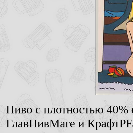
Пиво с плотностью 40% о
ГлавПивМаге и КрафтРЕп