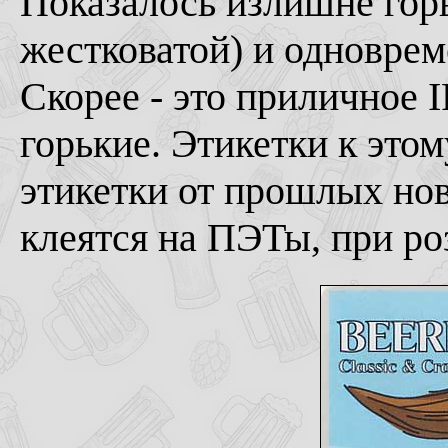
Показалось излишне горь
жестковатой) и одноврем
Скорее - это приличное 
горькие. Этикетки к это
этикетки от прошлых нов
клеятся на ПЭТы, при ро