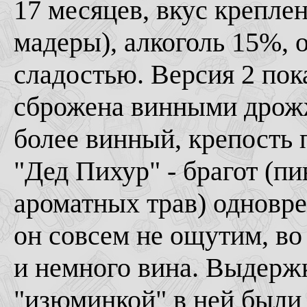
17 месяцев, вкус креплен
мадеры), алкоголь 15%, 
сладостью. Версия 2 пок
сброжена винными дрожж
более винный, крепость 
"Дед Пихур" - брагот (пи
ароматных трав) одновре
он совсем не ощутим, во
и немного вина. Выдержк
"изюминкой" в ней были