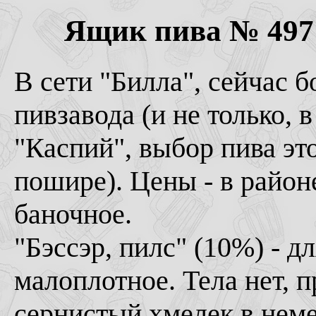
Ящик пива № 497 (
В сети "Билла", сейчас 
пивзавода (и не только, 
"Каспий", выбор пива эт
пошире). Цены - в районе
баночное.
"Бэссэр, пилс" (10%) - д
малоплотное. Тела нет, п
сернистый хмелек в неме