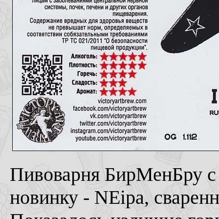
Пивоварня БирМенБру с
новинку - NEipa, сваренн