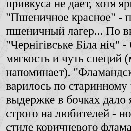
привкуса не дает, хотя я
"Пшеничное красное" - п
пшеничный лагер... По в
"Чернiгiвське Бiла нiч" 
мягкость и чуть специй 
напоминает). "Фламандск
варилось по старинному 
выдержке в бочках дало 
строго на любителей - н
стиле коричневого флама