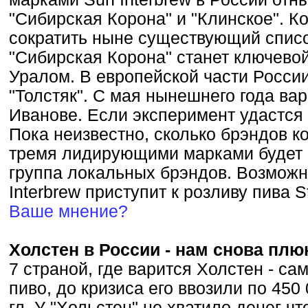
"Сибирская Корона" и "Клинское". 
сократить ныне существующий список
"Сибирская Корона" станет ключевой
Уралом. В европейской части России
"Толстяк". С мая нынешнего года вари
Иванове. Если эксперимент удастся 
Пока неизвестно, сколько брэндов к
тремя лидирующими марками будет 
группа локальных брэндов. Возможно
Interbrew приступит к розливу пива St
Ваше мнение?
Холстен в России - нам снова пл
7 страной, где варится Холстен - с
пиво, до кризиса его ввозили по 450 00
гл. У "Хольстен" не хватило денег ч