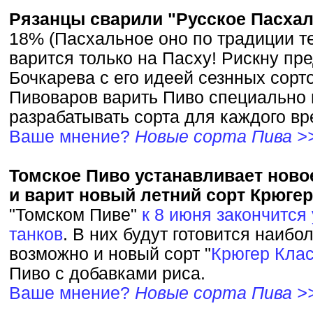
Рязанцы сварили "Русское Пасха
18% (Пасхальное оно по традиции т
варится только на Пасху! Рискну пр
Бочкарева с его идеей сезнных сорто
Пивоваров варить Пиво специально 
разрабатывать сорта для каждого вр
Ваше мнение?
Новые сорта Пива >
Томское Пиво устанавливает ново
и варит новый летний сорт Крюге
"Томском Пиве"
к 8 июня закончится
танков
. В них будут готовится наибо
возможно и новый сорт "
Крюгер Кла
Пиво с добавками риса.
Ваше мнение?
Новые сорта Пива >