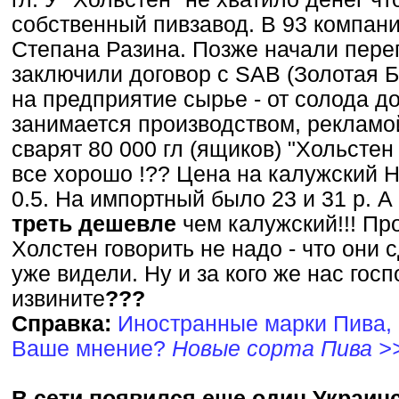
собственный пивзавод. В 93 компан
Степана Разина. Позже начали пере
заключили договор с SAB (Золотая 
на предприятие сырье - от солода д
занимается производством, рекламой
сварят 80 000 гл (ящиков) "Хольсте
все хорошо !?? Цена на калужский Hol
0.5. На импортный было 23 и 31 р. А
треть дешевле
чем калужский!!! Про
Холстен говорить не надо - что они
уже видели. Ну и за кого же нас гос
извините
???
Справка:
Иностранные марки Пива, 
Ваше мнение?
Новые сорта Пива >
В сети появился еще один Украин