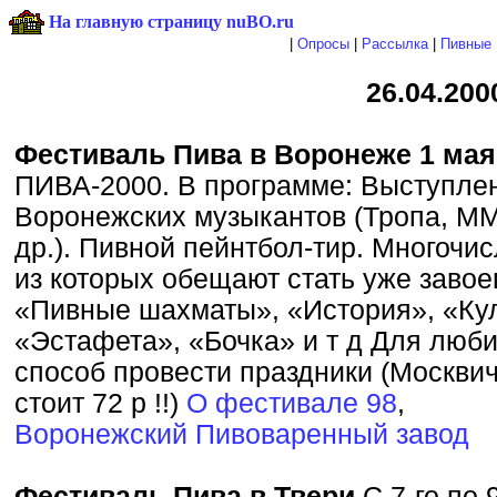
На главную страницу nuBO.ru
|
Опросы
|
Рассылка
|
Пивные 
26.04.200
Фестиваль Пива в Воронеже 1 мая
ПИВА-2000. В программе: Выступле
Воронежских музыкантов (Тропа, М
др.). Пивной пейнтбол-тир. Многочи
из которых обещают стать уже заво
«Пивные шахматы», «История», «Ку
«Эстафета», «Бочка» и т д Для люб
способ провести праздники (Москви
стоит 72 р !!)
О фестивале 98
,
Воронежский Пивоваренный завод
Фестиваль Пива в Твери
С 7-го по 