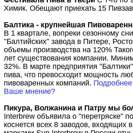
Химик. Обещают приехать 15 Пивзав
Балтика - крупнейшая Пивоваренн
В 1 квартале, вопреки сезонному сн
"Балтийских" завода в Питере, Рост
объемы производства на 120% Такого
лет существования компании. Миним
32%. В марте предприятия "Балтики"
пива, что превосходит мощность лю
пивоваренных компаний.
Подробнее
Ваше мнение?
Пикура, Волжанина и Патру мы б
Interbrew объявила о "перетряске" п
коснется всех 8 заводов, входящих в
марками Sun Interbrew в России отны