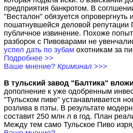
предприятия банкротом. В соглшении
"Весталон" обязуется опровергнуть
пошатнувшейся деловой репутации 
публичное извинение. Похоже попы
разборок с Пивоварами не увенчалис
успел дать по зубам
охотникам за п
Подробнее >>
Ваше мнение?
Криминал >>>
В тульский завод "Балтика" вложи
дополнение к уже одобренным инвес
"Тульском пиве" устанавливается н
розлива в пэты. В результате модер
составит 250 млн л в год. План реали
Между тем само Тульское Пиво изряд
Ваше мнение?