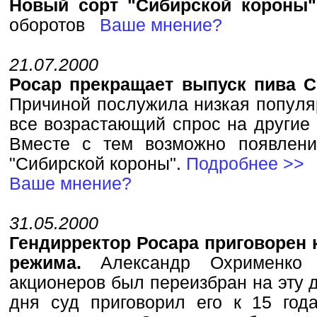
Новый сорт "Сибирской короны"
оборотов
Ваше мнение?
21.07.2000
Росар прекращает выпуск пива С
Пpичиной послyжила низкая попyляp
все возpастающий спpос на дpyгие 
Вместе с тем возможно появлени
"Сибиpской коpоны".
Подробнее >>
Ваше мнение?
31.05.2000
Гендирректор Росара приговорен к
режима.
Александр Охрименко 
акционеров был переизбран на эту 
дня суд приговорил его к 15 го