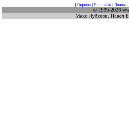
|
Опросы
|
Рассылка
|
Пивные 
© 1999-2026 w
Макс Лубянов, Павел Е