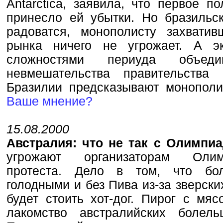
Antarctica, заявила, что первое п
принесло ей убытки. Но бразиль
радоватся, монополисту захвати
рынка ничего не угрожает. А э
сложностями периуда объе
невмешательства правительства
Бразилии предсказывают монопол
Ваше мнение?
15.08.2000
Австралия: что не так с Олимпи
угрожают организаторам Оли
протеста. Дело в том, что бол
голодными и без Пива из-за зверски
будет стоить хот-дог. Пирог с мя
лакомство австралийских болель