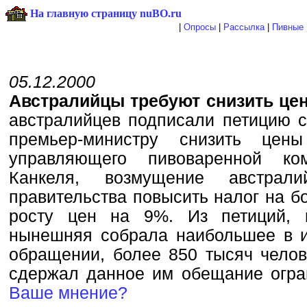
На главную страницу nuBO.ru
|
Опросы
|
Рассылка
|
Пивные 
05.12.2000
Австралийцы требуют снизить це
австралийцев подписали петицию с
премьер-министру снизить це
управляющего пивоваренной ко
Канкеля, возмущение австрал
правительства повысить налог на бо
росту цен на 9%. Из петиций, 
нынешняя собрала наибольшее в и
обращении, более 850 тысяч челов
сдержал данное им обещание огра
Ваше мнение?