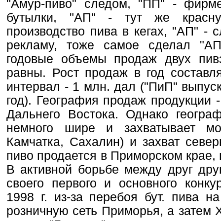
"Амур-пиво" следом, "ПП" - фир
бутылки, "АП" - тут же красну
производство пива в кегах, "АП" - 
рекламу, тоже самое сделал "АП
годовые объемы продаж двух пив
равны. Рост продаж в год составл
интервал - 1 млн. дал ("ПиП" выпус
год). География продаж продукции -
Дальнего Востока. Однако геогра
немного шире и захватывает мо
Камчатка, Сахалин) и захват север
пиво продается в Приморском крае,
В активной борьбе между друг дру
своего первого и основного конку
1998 г. из-за перебоя бут. пива н
розничную сеть Приморья, а затем 