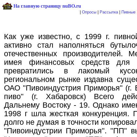
На главную страницу nuBO.ru
|
Опросы
|
Рассылка
|
Пивные 
Как уже известно, с 1999 г. пивн
активно стал наполняться бутыл
отечественных производителей. 
имея финансовых средств для 
превратились в лакомый кус
региональном рынке издавна сущес
ОАО "Пивоиндустрия Приморья" (г. 
пиво" (г. Хабаровск) Всего де
Дальнему Востоку - 19. Однако име
1998 г шла жесткая конкуренция. 
долго не думая в точности копиров
"Пивоиндустрии Приморья". "ПП" в