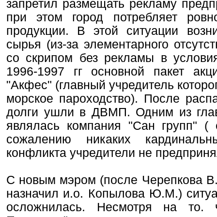
запретил размещать рекламу предпр
при этом город потребляет ровн
продукции. В этой ситуации возн
сырья (из-за элементарного отсутс
со скрипом без рекламы в условия
1996-1997 гг основной пакет ак
"Акфес" (главный учредитель котор
морское пароходство). После расп
долги ушли в ДВМП. Одним из гла
являлась компания "Сан групп" ( 
сожалению никаких кардиналь
конфликта учредители не предприня
С новым мэром (после Черепкова В.
назначил и.о. Копылова Ю.М.) ситу
осложнилась. Несмотря на то. 