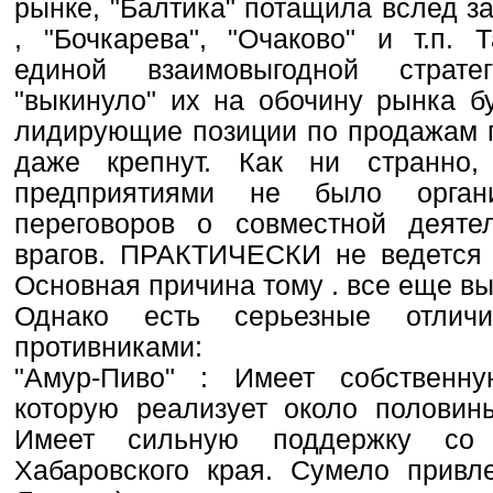
рынке, "Балтика" потащила вслед з
, "Бочкарева", "Очаково" и т.п. 
единой взаимовыгодной страте
"выкинуло" их на обочину рынка б
лидирующие позиции по продажам п
даже крепнут. Как ни странно
предприятиями не было орган
переговоров о совместной деяте
врагов. ПРАКТИЧЕСКИ не ведется р
Основная причина тому . все еще вы
Однако есть серьезные отли
противниками:
"Амур-Пиво" : Имеет собственн
которую реализует около половин
Имеет сильную поддержку со 
Хабаровского края. Сумело привл