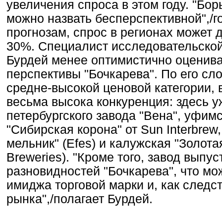
увеличения спроса в этом году. "Бор
можно назвать бесперспективной",/г
прогнозам, спрос в регионах может 
30%. Специалист исследовательско
Бурдей менее оптимистично оценив
перспективы "Бочкарева". По его сло
средне-высокой ценовой категории, в
весьма высока конкуренция: здесь у
петербургского завода "Вена", уфимс
"Сибирская корона" от Sun Interbrew
мельник" (Efes) и калужская "Золотая
Breweries). "Кроме того, завод выпу
разновидностей "Бочкарева", что м
имиджа торговой марки и, как следст
рынка",/полагает Бурдей.