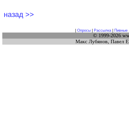
назад >>
|
Опросы
|
Рассылка
|
Пивные 
© 1999-2026 w
Макс Лубянов, Павел Е