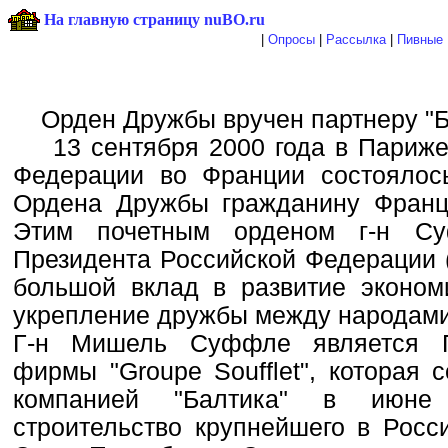
На главную страницу nuBO.ru
|
Опросы
|
Рассылка
|
Пивные 
Орден Дружбы вручен партнеру "Б
13 сентября 2000 года в Париже,
Федерации во Франции состоялос
Ордена Дружбы гражданину Фран
Этим почетным орденом г-н Су
Президента Российской Федерации (N
большой вклад в развитие экономи
укрепление дружбы между народами
Г-н Мишель Суффле является П
фирмы "Groupe Soufflet", которая 
компанией "Балтика" в июне
строительство крупнейшего в Росс