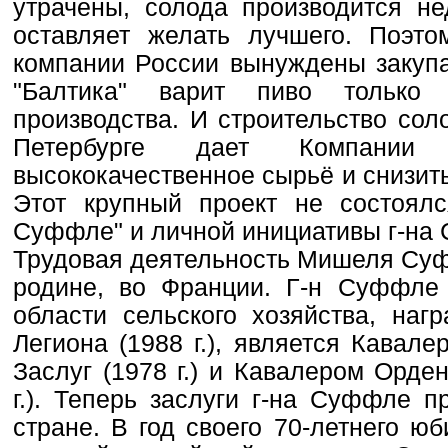
утрачены, солода производится не
оставляет желать лучшего. Поэт
компании России вынуждены закупат
"Балтика" варит пиво только 
производства. И строительство сол
Петербурге дает Компании 
высококачественное сырьё и снизит
Этот крупный проект не состоял
Суффле" и личной инициативы г-на
Трудовая деятельность Мишеля Суф
родине, во Франции. Г-н Суффле
области сельского хозяйства, наг
Легиона (1988 г.), является Кавал
Заслуг (1978 г.) и Кавалером Орде
г.). Теперь заслуги г-на Суффле 
стране. В год своего 70-летнего ю