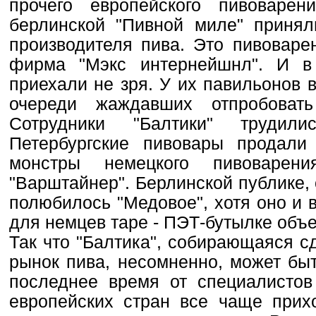
прочего европейского пивоваре
берлинской "Пивной миле" принял
производителя пива. Это пивоваре
фирма "Мэкс интернейшнл". И в
приехали не зря. У их павильонов
очереди жаждавших отпробовать
Сотрудники "Балтики" трудил
Петербургские пивовары продали
монстры немецкого пивоварени
"Варштайнер". Берлинской публике,
полюбилось "Медовое", хотя оно и 
для немцев таре - ПЭТ-бутылке объе
Так что "Балтика", собирающаяся с
рынок пива, несомненно, может быт
последнее время от специалистов
европейских стран все чаще прих