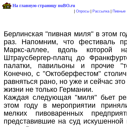
На главную страницу nuBO.ru
|
Опросы
|
Рассылка
|
Пивные 
Берлинская "пивная миля" в этом г
раз. Напомним, что фестиваль п
Маркс-аллее, вдоль которой 
Штраусбергер-платц до Франкфурт
палатки, павильоны и прочие "т
Конечно, с "Октоберфестом" столи
равняться рано, но уже и сейчас эт
жизни не только Германии.
Каждая следующая "миля" бьет ре
этом году в мероприятии принял
мелких пивоваренных предприя
представившие на суд искушенной 