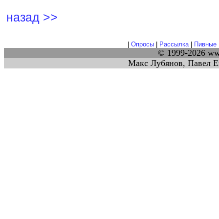
назад >>
|
Опросы
|
Рассылка
|
Пивные 
© 1999-2026 w
Макс Лубянов, Павел Е