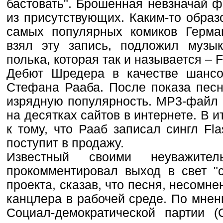
бастовать". Брошенная невзначай ф
из присутствующих. Каким-то образ
самых популярных комиков Герма
взял эту запись, подложил музык
полька, которая так и называется – Fl
Дебют Шредера в качестве шансо
Стефана Рааба. После показа песн
изрядную популярность. МР3-файл 
на десятках сайтов в интернете. В 
к тому, что Рааб записал сингл Fla
поступит в продажу.
Известный своими неуважите
прокомментировал выход в свет "
проекта, сказав, что песня, несомн
канцлера в рабочей среде. По мне
Социал-демократической партии 