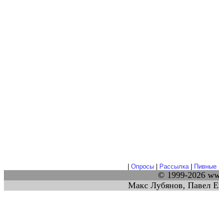
|
Опросы
|
Рассылка
|
Пивные 
© 1999-2026 w
Макс Лубянов, Павел Е