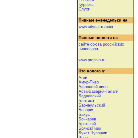
Курьезы
Слухи
Пивные еженедельки на
www.citycat.ru/beer
Пивные новости на
сайте союза российских
пивоваров
www.propivo.ru
Что нового у:
Агой
Амур-Пиво
Афанасий-пиво
Аста-Бавария-Талаги
Бадаевский
Балтика
Барнаульский
Бавария
Бахус
Бочкарев
Братский
БрянскПиво
Букет Чувашии
Вена