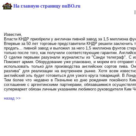
На главную страницу nuBO.ru
Известия,
Власти КНДР приобрели у англичан пивной завод за 1,5 миллиона фу
Впервые за 50 лет торговые представители КНДР решили заключить 
продать... пивной завод и выложил за него 1,5 миллиона фунтов с
только после того, как получили соответствующие гарантии. Англий
О сделке первыми разузнали журналисты из "Санди телеграф". С их
Поможет армия. Оборудование уже упаковано, и морем его отправят 
использовать только для производства английских сортов пива. О
разлива" для реализации на внутреннем рынке. Хотя всем известн
английский эль будет готовиться для узкого круга товарищей. В Лон
Тем более что недавно в Пхеньяне ко дню рождения покойного Ким
соглашение с аргентинскими партнерами, обязавшимися осуществлят
супермаркет обязан личным указаниям любимого руководителя Ким Ч
назад >>