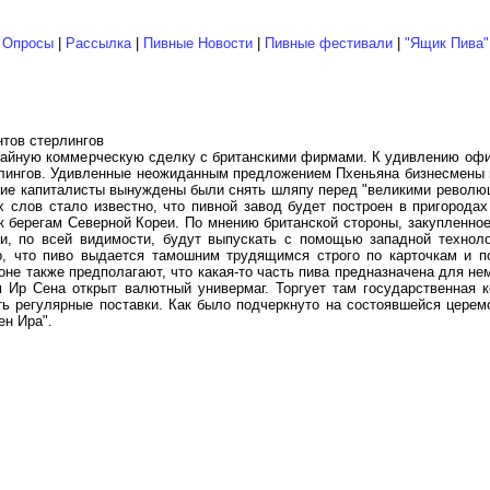
|
Опросы
|
Рассылка
|
Пивные Новости
|
Пивные фестивали
|
"Ящик Пива"
нтов стерлингов
тайную коммерческую сделку с британскими фирмами. К удивлению офи
терлингов. Удивленные неожиданным предложением Пхеньяна бизнесмены
ские капиталисты вынуждены были снять шляпу перед "великими револю
 слов стало известно, что пивной завод будет построен в пригорода
к берегам Северной Кореи. По мнению британской стороны, закупленно
ни, по всей видимости, будут выпускать с помощью западной техноло
о, что пиво выдается тамошним трудящимся строго по карточкам и п
доне также предполагают, что какая-то часть пива предназначена для н
 Ир Сена открыт валютный универмаг. Торгует там государственная к
ь регулярные поставки. Как было подчеркнуто на состоявшейся церем
ен Ира".