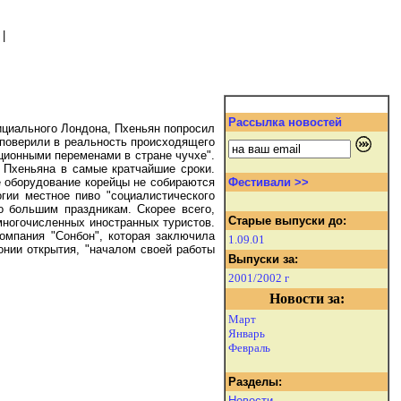
|
Рассылка новостей
циального Лондона, Пхеньян попросил
 поверили в реальность происходящего
ционными переменами в стране чучхе".
х Пхеньяна в самые кратчайшие сроки.
е оборудование корейцы не собираются
Фестивали >>
гии местное пиво "социалистического
о большим праздникам. Скорее всего,
Старые выпуски до:
емногочисленных иностранных туристов.
омпания "Сонбон", которая заключила
1.09.01
онии открытия, "началом своей работы
Выпуски за:
2001/2002 г
Новости за:
Март
Январь
Февраль
Разделы:
Новости