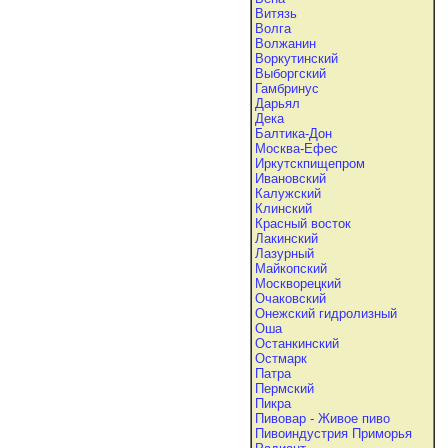
Витязь
Волга
Волжанин
Воркутинский
Выборгский
Гамбринус
Дарьял
Дека
Балтика-Дон
Москва-Ефес
Иркутскпищепром
Ивановский
Калужский
Клинский
Красный восток
Лакинский
Лазурный
Майкопский
Москворецкий
Очаковский
Онежский гидролизный
Оша
Останкинский
Остмарк
Патра
Пермский
Пикра
Пивовар - Живое пиво
Пивоиндустрия Приморья