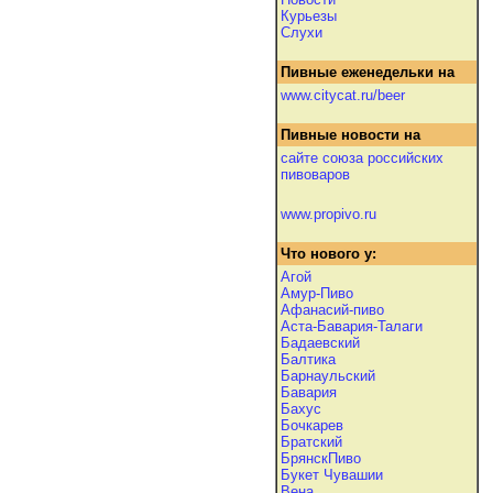
Курьезы
Слухи
Пивные еженедельки на
www.citycat.ru/beer
Пивные новости на
сайте союза российских
пивоваров
www.propivo.ru
Что нового у:
Агой
Амур-Пиво
Афанасий-пиво
Аста-Бавария-Талаги
Бадаевский
Балтика
Барнаульский
Бавария
Бахус
Бочкарев
Братский
БрянскПиво
Букет Чувашии
Вена