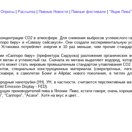
|
Опросы
|
Рассылка
|
Пивные Новости
|
Пивные фестивали
|
"Ящик Пива"
концентрации СО2 в атмосфере. Для снижения выбросов углекислого г
поро биру» и «Симазу сейсакусё». Они создали экспериментальную у
 Установка потребляет энергии в 10 раз меньше, чем прочие стандар
ии «Саппоро биру» (префектура Сидзуока) разложение органических 
я метан и углекислый газ. Сначала из метана выделяют водород, кото
, что может стать мировым промышленным стандартом улавливания СО2.
тов, специальных конструкционных материалах (сверхпрочных, легки
скавери, в самолетах Боинг и Айрбас нового поколения, в тиглях д
родные нанотрубки (УН). УН, в частности, считаются перспективным м
 Emission Display - FED).
ущих производителей пива в Японии. Пиво, кстати говоря, очень хороше
 "Саппоро", "Асахи". Хотя на вкус и цвет...