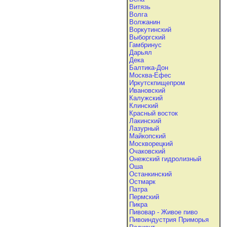
Витязь
Волга
Волжанин
Воркутинский
Выборгский
Гамбринус
Дарьял
Дека
Балтика-Дон
Москва-Ефес
Иркутскпищепром
Ивановский
Калужский
Клинский
Красный восток
Лакинский
Лазурный
Майкопский
Москворецкий
Очаковский
Онежский гидролизный
Оша
Останкинский
Остмарк
Патра
Пермский
Пикра
Пивовар - Живое пиво
Пивоиндустрия Приморья