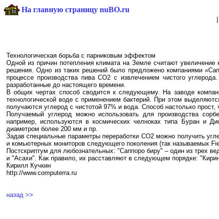
На главную страницу nuBO.ru
Технологическая борьба с парниковым эффектом
Одной из причин потепления климата на Земле считают увеличение 
решения. Одно из таких решений было предложено компаниями «Сап
процессе производства пива СО2 с извлечением чистого углерода.
разработанные до настоящего времени.
В общих чертах способ сводится к следующему. На заводе компан
технологической воде с применением бактерий. При этом выделяютс
получаются углерод с чистотой 97% и вода. Способ настолько прост
Получаемый углерод можно использовать для производства сорбен
например, используются в космических челноках типа Буран и Ди
диаметром более 200 мм и пр.
Задав специальные параметры переработки СО2 можно получить угле
и комьютерных мониторов следующего поколения (так называемых Field
Постскриптум для любознательных: "Саппоро биру" – один из трех вед
и "Асахи". Как правило, их расставляют в следующем порядке: "Кирин",
Кирилл Кучкин
http://www.computerra.ru
назад >>