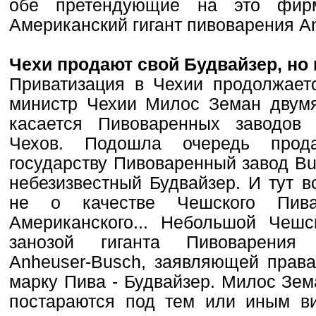
обе претендующие на это фир
Американский гигант пивоварения A
Чехи продают свой Будвайзер, но 
Приватизация в Чехии продолжает
министр Чехии Милос Земан двумя
касается Пивоваренных заводов 
Чехов. Подошла очередь прод
государству Пивоваренный завод Bu
небезизвестный Будвайзер. И тут в
не о качестве Чешского Пив
Американского... Небольшой Чеш
занозой гиганта Пивоварения 
Anheuser-Busch, заявляющей прав
марку Пива - Будвайзер. Милос Зем
постараются под тем или иным ви