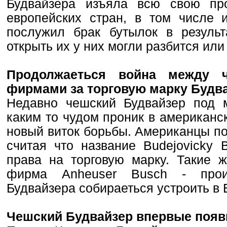
Будвайзера изъяла всю свою пр
европейских стран, в том числе и
послужил брак бутылок в результ
открыть их у них могли разбится ил
Продолжаеться война между 
фирмами за торговую марку Будв
Недавно чешский Будвайзер под м
каким то чудом проник в американс
новый виток борьбы. Американцы под
считая что название Budejovicky 
права на торговую марку. Такие 
фирма Anheuser Busch - произ
Будвайзера собираеться устроить в 
Чешский Будвайзер впервые появ