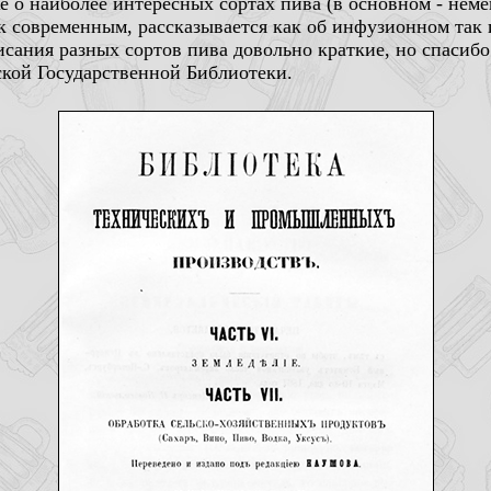
же о наиболее интересных сортах пива (в основном - неме
к современным, рассказывается как об инфузионном так
сания разных сортов пива довольно краткие, но спасибо 
ской Государственной Библиотеки.