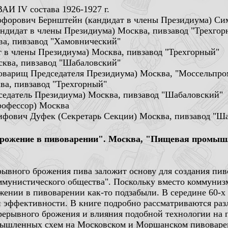
И IV состава 1926-1927 г.
тофорович Бернштейн (кандидат в члены Президиума) Си
ндидат в члены Президиума) Москва, пивзавод "Трехгор
ва, пивзавод "Хамовнический"
 в члены Президиума) Москва, пивзавод "Трехгорный"
сква, пивзавод "Шабаловский"
оварищ Председателя Президиума) Москва, "Моссельпро
ва, пивзавод "Трехгорный"
седатель Президиума) Москва, пивзавод "Шабаловский"
рофессор) Москва
ифович Дуфек (Секретарь Секции) Москва, пивзавод "Ша
рожение в пивоварении". Москва, "Пищевая промышл
ывного брожения пива заложит основу для создания пиво
оммунистического общества". Поскольку вместо коммунизм
ении в пивоварении как-то подзабыли. В середине 60-х о
й эффективности. В книге подробно рассматриваются ра
ерывного брожения и влияния подобной технологии на 
ышленных схем на Московском и Моршанском пивоваренн