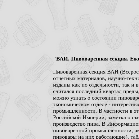
"ВАИ. Пивоваренная секция. Ежег
Пивоваренная секция ВАИ (Всеросс
отчетных материалов, научно-тех
изданы как по отдельности, так и в
считался последний квартал преды
можно узнать о состоянии пивовар
экономическом отделе - интересны
промышленности. В частности в э
Российской Империи, заметка о съе
производство пива. В Информацио
пивоваренной промышленности, ак
пивовары на них работающие), таб