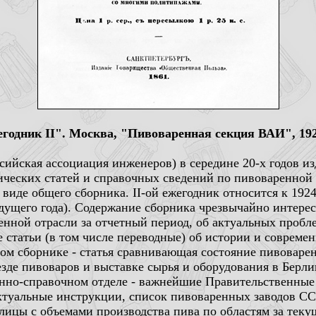
одник II". Москва, "Пивоваренная секция ВАИ", 1925
ийская ассоциация инженеров) в середине 20-х годов из
нических статей и справочных сведений по пивоваренн
 виде общего сборника. II-ой ежегодник относится к 1924
дущего года). Содержание сборника чрезвычайно интере
енной отрасли за отчетный период, об актуальных пробл
е статьи (в том числе переводные) об истории и совреме
том сборнике - статья сравнивающая состояние пивова
зде пивоваров и выставке сырья и оборудования в Берли
нно-справочном отделе - важнейшие Правительственные
туальные инструкции, список пивоваренных заводов СС
лицы с объемами производства пива по областям за теку