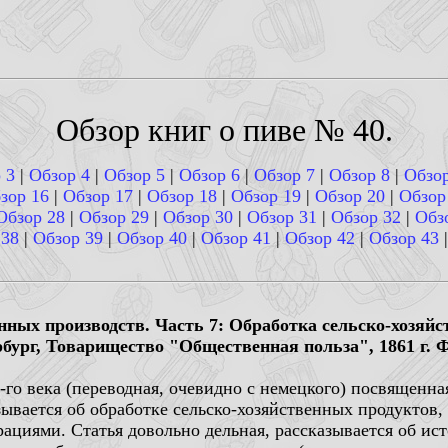
Обзор книг о пиве № 40.
 3
|
Обзор 4
|
Обзор 5
|
Обзор 6
|
Обзор 7
|
Обзор 8
|
Обзор
зор 16
|
Обзор 17
|
Обзор 18
|
Обзор 19
|
Обзор 20
|
Обзор
Обзор 28
|
Обзор 29
|
Обзор 30
|
Обзор 31
|
Обзор 32
|
Обз
 38
|
Обзор 39
|
Обзор 40
|
Обзор 41
|
Обзор 42
|
Обзор 43
ых производств. Часть 7: Обработка сельско-хозяйст
рбург, Товарищество "Общественная польза", 1861 г. 
-го века (переводная, очевидно с немецкого) посвящен
зывается об обработке сельско-хозяйственных продуктов, 
рациями. Статья довольно дельная, рассказывается об ис