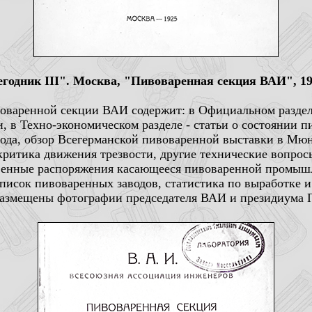
одник III". Москва, "Пивоваренная секция ВАИ", 192
ивоваренной секции ВАИ содержит: в Официальном раздел
, в Техно-экономическом разделе - статьи о состоянии
лода, обзор Всегерманской пивоваренной выставки в Мюн
критика движения трезвости, другие технические вопро
венные распоряжения касающееся пивоваренной промышл
список пивоваренных заводов, статистика по выработке и
размещены фотографии председателя ВАИ и президиума 