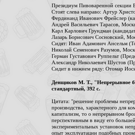
Президиум Пивоваренной секции ВА
Стоят слева направо: Артур Хрис
Фердинанд Иванович Фрейслер (ка
Aндрей Васильевич Тарасов, Моск
Карл Карлович Грундман (кандидат
Лазарь Борисович Сосновский, Мо
Сидят: Иван Адамович Ансельм (Т
Николай Семенович Разумов, Моск
Герман Густавович Руппельт (Пред
Александр Николаевич Шустов (П
Сидит в нижнем ряду: Отомар Иос
Денщиков М. Т., "Непрерывное б
стандартный, 392 с.
Цитата: "решение проблемы непрер
производства, характерного для к
капитализм, то о непрерывном брож
перспективным в виду его больше
экспериментальных установок непр
опыт эксплуатации подобных пром