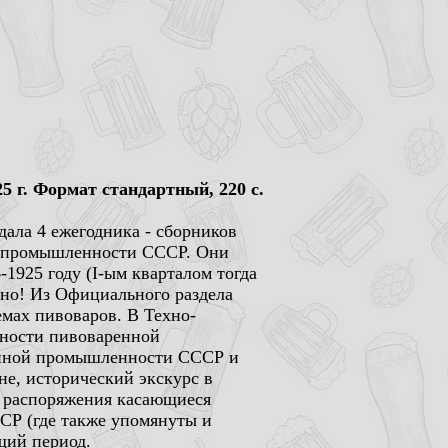
 г. Формат стандартный, 220 с.
дала 4 ежегодника - сборников
ой промышленности СССР. Они
-1925 году (I-ым кварталом тогда
сно! Из Официального раздела
емах пивоваров. В Техно-
нности пивоваренной
ренной промышленности СССР и
не, исторический экскурс в
 распоряжения касающиеся
СР (где также упомянуты и
щий период.