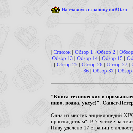
На главную страницу nuBO.ru
|
Список
|
Обзор 1
|
Обзор 2
|
Обзор
Обзор 13
|
Обзор 14
|
Обзор 15
|
Об
|
Обзор 25
|
Обзор 26
|
Обзор 27
|
36
|
Обзор 37
|
Обзор
"Книга технических и промышленн
пиво, водка, уксус)". Санкт-Пете
Одна из многих энциклопедий XIX
производствам". В 7-м томе расска
Пиву уделено 17 страниц с иллюст