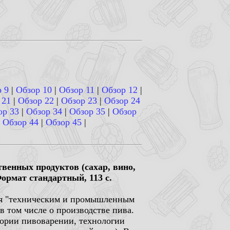
 9
|
Обзор 10
|
Обзор 11
|
Обзор 12
|
 21
|
Обзор 22
|
Обзор 23
|
Обзор 24
ор 33
|
Обзор 34
|
Обзор 35
|
Обзор
|
Обзор 44
|
Обзор 45
|
венных продуктов (сахар, вино,
Формат стандартный, 113 с.
ная "техническим и промышленным
в том числе о производстве пива.
тории пивоварении, технологии