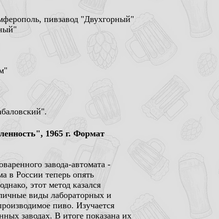
мферополь, пивзавод "Двухгорный"
ный"
м"
баловский".
енность", 1965 г. Формат
варенного завода-автомата -
а в России теперь опять
днако, этот метод казался
зличные виды лабораторных и
производимое пиво. Изучается
ых заводах. В итоге показана их