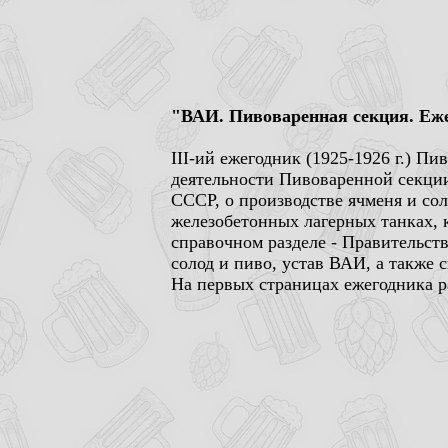
"ВАИ. Пивоваренная секция. Ежег
III-ий ежегодник (1925-1926 г.) П
деятельности Пивоваренной секции
СССР, о производстве ячменя и со
железобетонных лагерных танках, 
справочном разделе - Правительст
солод и пиво, устав ВАИ, а также 
На первых страницах ежегодника 