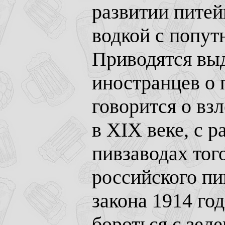
развитии питей
водкой с попут
Приводятся вы
иностранцев о 
говорится о вз
в XIX веке, с 
пивзаводах тог
российского пи
закона 1914 го
бороться с зел