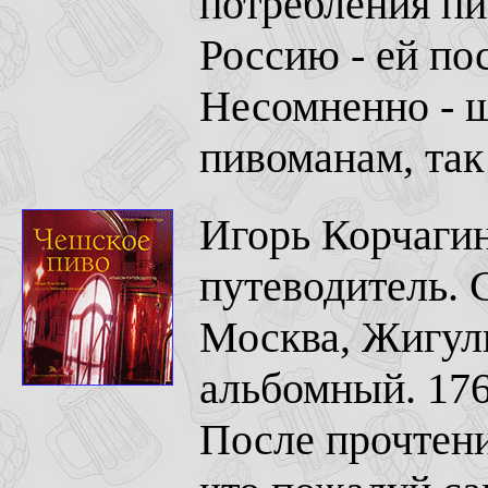
потребления пив
Россию - ей по
Несомненно - 
пивоманам, так
Игорь Корчагин
путеводитель. 
Москва, Жигуль
альбомный. 176
После прочтени