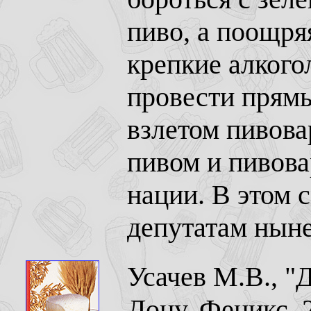
пиво, а поощря
крепкие алкого
провести прям
взлетом пивова
пивом и пивова
нации. В этом 
депутатам нын
Усачев М.В., "
Дону, Феникс, 