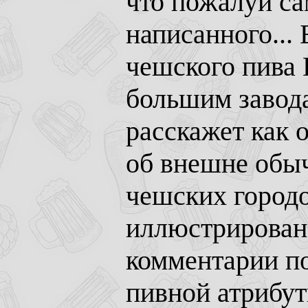
что пожалуй са
написанного...
чешского пива 
большим завод
расскажет как 
об внешне обы
чешских городо
иллюстрирован
комментарии п
пивной атрибут