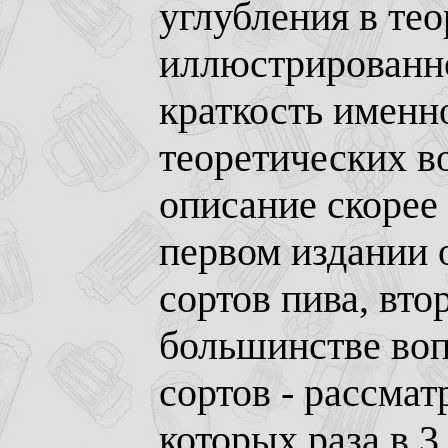
углубления в те
иллюстрированно
краткость именно
теоретических в
описание скорее
первом издании 
сортов пива, вто
большинстве воп
сортов - рассма
которых раза в 3