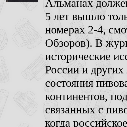
Альманах должен 
5 лет вышло толь
номерах 2-4, см
Обзоров). В жур
исторические ис
России и других
состояния пивов
континентов, по
связанных с пив
когда российско