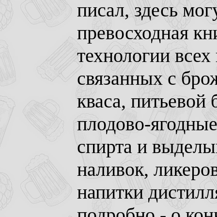
писал, здесь мог
превосходная кн
технологии всех 
связанных с брож
кваса, питьевой 
плодово-ягодные
спирта и выделыв
наливок, ликеро
напитки дистилля
подробно - о кон