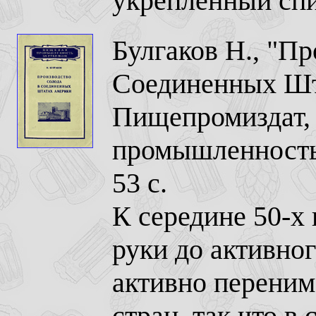
укрепленный спи
Булгаков Н., "Пр
Соединенных Шт
Пищепромиздат, 
промышленность
53 с.
К середине 50-х
руки до активно
активно переним
стран, так что 