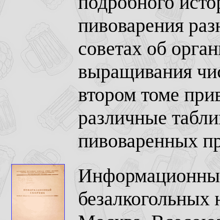
подробного исто
пивоварения раз
советах об орга
выращивания чи
втором томе при
различные табли
пивоваренных пр
Информационный
безалкогольных н