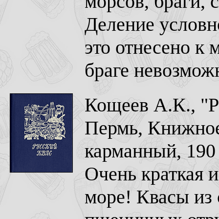
морсов, браги, 
Деление условн
это отнесено к 
браге невозмож
Кощеев А.К., "Р
Пермь, Книжное 
карманный, 190 
Очень краткая и
море! Квасы из 