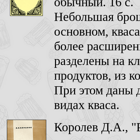
обычный. 16 с.
Небольшая брош
основном, кваса
более расширенн
разделены на кл
продуктов, из к
При этом даны 
видах кваса.
Королев Д.А., "