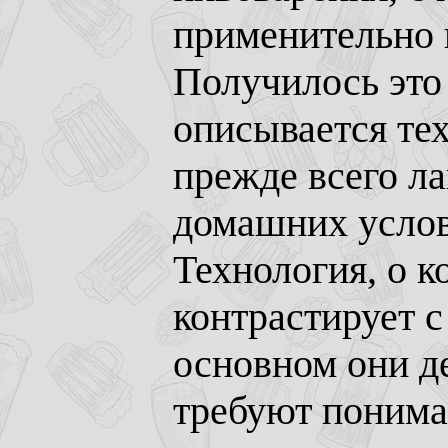
применительно 
Получилось это
описывается те
прежде всего ла
домашних услов
Технология, о к
контрастирует 
основном они д
требуют понима