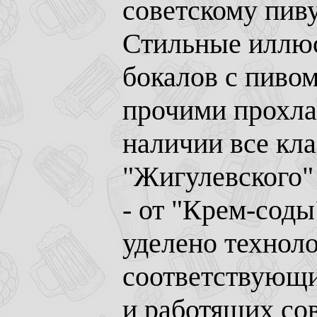
советскому пив
Стильные иллюс
бокалов с пивом
прочими прохла
наличии все кла
"Жигулевского"
- от "Крем-соды
уделено техноло
соответствующ
и работящих со