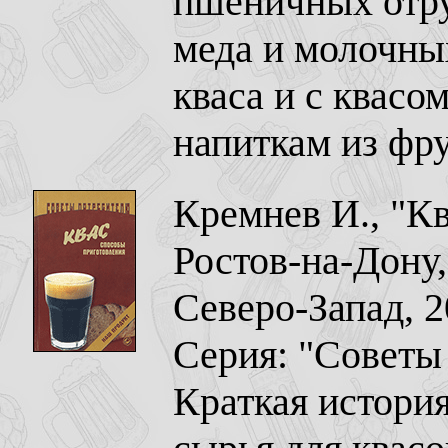
пшеничных отру
меда и молочны
кваса и с квасо
напиткам из фру
Кремнев И., "К
Ростов-на-Дону,
Северо-Запад, 2
Серия: "Советы
Краткая истори