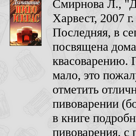
Смирнова Л., "
Харвест, 2007 г
Последняя, в се
посвящена дом
квасоварению. 
мало, это пожал
отметить отлич
пивоварении (бо
в книге подробн
пивоварения, с 