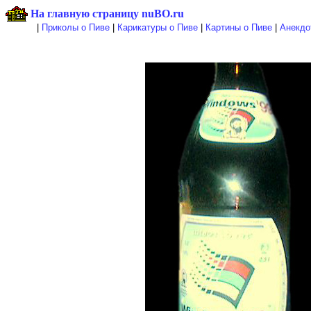
На главную страницу nuBO.ru
|
Приколы о Пиве
|
Карикатуры о Пиве
|
Картины о Пиве
|
Анекдо