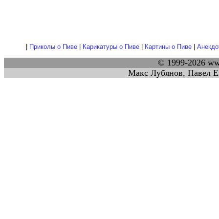
|
Приколы о Пиве
|
Карикатуры о Пиве
|
Картины о Пиве
|
Анекдо
© 1999-2026 w
Макс Лубянов, Павел Е