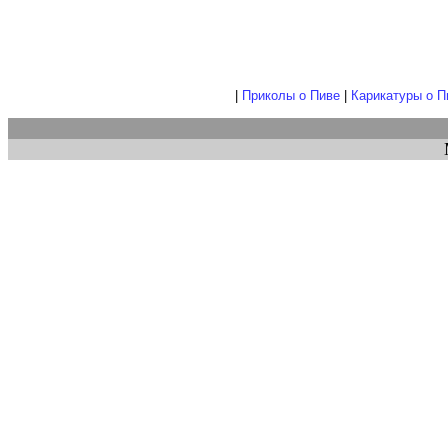
|
Приколы о Пиве
|
Карикатуры о П
М