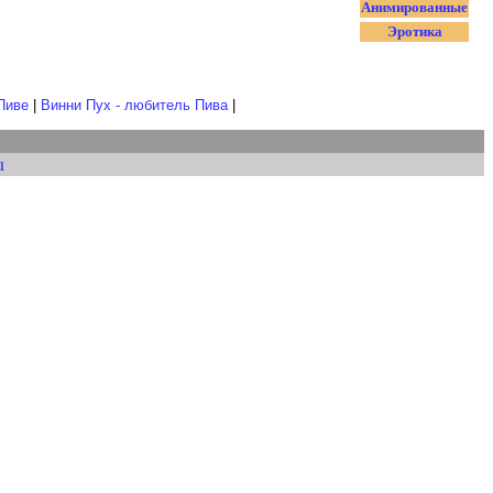
Анимированные
Эротика
Пиве
|
Винни Пух - любитель Пива
|
u