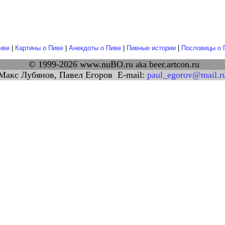
иве
|
Картины о Пиве
|
Анекдоты о Пиве
|
Пивные истории
|
Пословицы о 
© 1999-2026 www.nuBO.ru
beer.artcon.ru
aka
акс Лубянов, Павел Егоров E-mail:
paul_egorov@mail.r