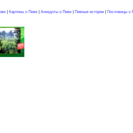
иве
|
Картины о Пиве
|
Анекдоты о Пиве
|
Пивные истории
|
Пословицы о 