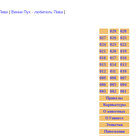
Пиве
|
Винни Пух - любитель Пива
|
029
028
027
026
025
024
023
022
021
020
019
018
017
016
015
014
013
012
011
010
009
008
007
006
005
004
003
002
001
Приколы
Карикатуры
О животных
О Гиннесе
Этикетки
Пивомания