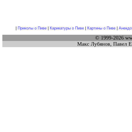
|
Приколы о Пиве
|
Карикатуры о Пиве
|
Картины о Пиве
|
Анекдо
© 1999-2026 w
Макс Лубянов, Павел Е