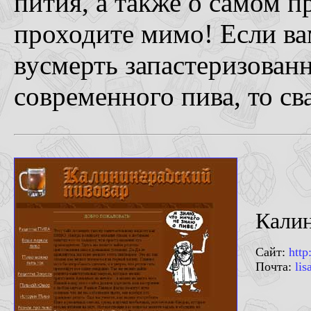
пития, а также о самом п
проходите мимо! Если ва
вусмерть запастеризован
современного пива, то св
Калин
Сайт:
htt
Почта:
li