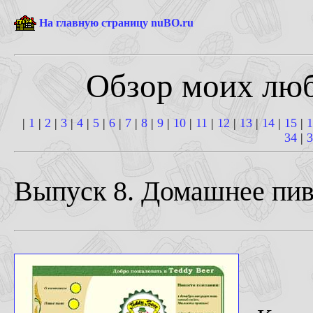
На главную страницу nuBO.ru
Обзор моих лю
|
1
|
2
|
3
|
4
|
5
|
6
|
7
|
8
|
9
|
10
|
11
|
12
|
13
|
14
|
15
|
1
34
|
3
Выпуск 8. Домашнее пив