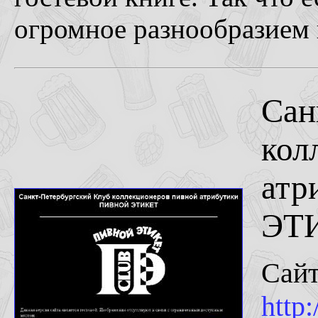
огромное разнообразием 
Сан
кол
атр
ЭТ
Сай
http