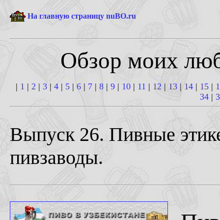
На главную страницу nuBO.ru
Обзор моих лю
|
1
|
2
|
3
|
4
|
5
|
6
|
7
|
8
|
9
|
10
|
11
|
12
|
13
|
14
|
15
|
1
34
|
3
Выпуск 26. Пивные этике
пивзаводы.