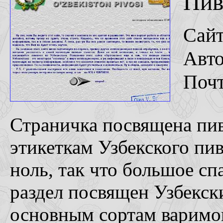
Пив
Сай
Авто
Поч
Страничка посвящена пив
этикеткам Узбекского пив
ноль, так что большое сп
раздел посвящен Узбекск
основным сортам варимог