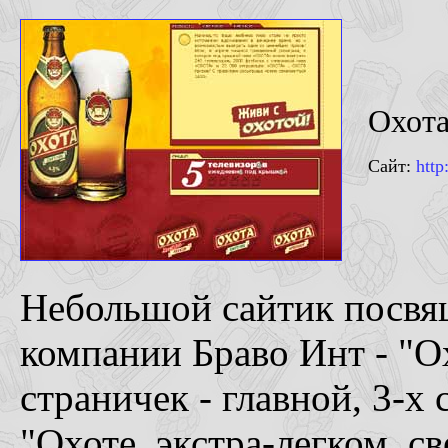
Охота
Сайт:
http
Небольшой сайтик посвя
компании Браво Инт - "Ох
страничек - главной, 3-х
"Охоте, экстра-легком, св