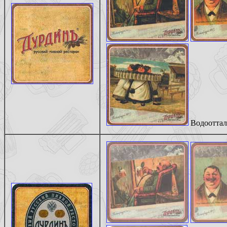
Водооттал