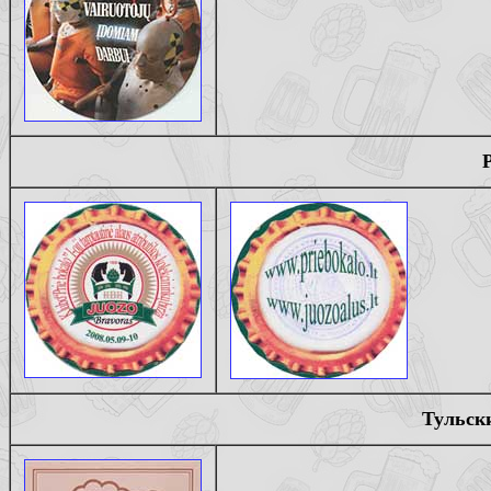
P
Тульск