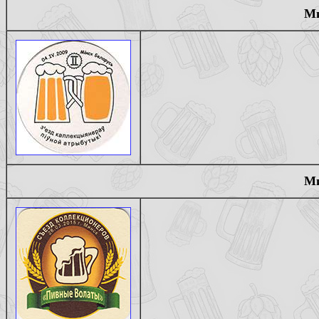
Ми
Ми