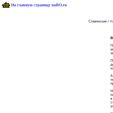
На главную страницу nuBO.ru
Славянские /
Н
В
П
е
з
П
д
к
А
п
п
Н
п
в
с
у