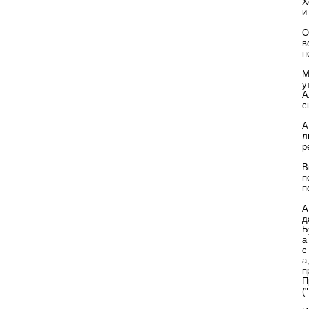
Х
и
О
в
п
М
у
А
с
А
л
р
В
п
п
А
д
Б
а
с
а
п
П
(