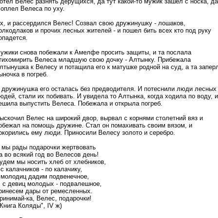
отел Велес разнять дерущихся, да тут какой-то мужик зашел с носка, да
 оплел Велеса по уху.
х, и рассердился Велес! Созвал свою дружинушку - лошаков,
олкодлаков и прочих лесных жителей - и пошел бить всех кто под руку
опадется.
ужики снова побежали к Амелфе просить защиты, и та послала
тихомирить Велеса младшую свою дочку - Алтынку. Прибежала
лтынушка к Велесу и потащила его к матушке родной на суд, а та запер
ыночка в погреб.
 дружинушка его осталась без предводителя. И потеснили люди лесных
юдей, стали их побивать. И увидела то Алтынка, когда ходила по воду, и
ешила выпустить Велеса. Побежала и открыла погреб.
ыскочил Велес на широкий двор, вырвал с корнями столетний вяз и
обежал на помощь дружине. Стал он помахивать своим вязом, и
окорились ему люди. Приносили Велесу золото и серебро.
 мы рады подарочки жертвовать
а во всякий год во Велесов день!
удем мы носить хлеб от хлебников,
 с калачников - по калачику,
 молодиц дадим подвенечное,
, с девиц молодых - подвалешное,
ринесем дары от ремесленных.
ринимай-ка, Велес, подарочки!
"Книга Коляды", IV ж)