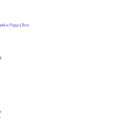
ий и Рада
|
Все
й
у
,