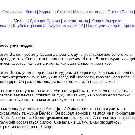
|
Обзор книг
|
Книги
|
Журнал
|
Статьи
|
Мифы и легенды
|
Стихи
|
Песни
|
Мифы: |
Древних Славян
|
Месопотамия
|
Южная Америка
ачало
|
Клубок отрывок 3
|
Клубок отрывок 12
|
Велес учит людей
|
Крышн
елес учит людей
отом Велес просил у Сварога сковать ему плуг, а также железного коня
му под стать. Сварог выполнил его просьбу. И стал Велес обучать люде
емлепашеству, как сеять и жать, как варить пшеничное пиво.
отом Велес учил людей вере и мудрости (ведению). Учил как правильно
елать жертвоприношения, учил звездной мудрости, грамоте, дал первый
алендарь. Он разделил людей на сословия, дал первые законы.
 кто его не слушал, не хотел учиться и работать, тех Велес наказывал:
овстречает лентяя, схватит за руку или за ногу - и хорошо если только
рочь отшвырнет, а то может и похуже наказать.
ачали люди жаловаться Амелфе. И Амелфа и стала его журить. Не
онравилась та журба Велесу. Он собрал воинов и явился на пир-братчин
 ближайшее село. Стала дружинушка пить-гулять. А потом, как на тризне
тали они состязаться силою. Сначала - в шутку, а как разошлись,
строили настоящее побоище.