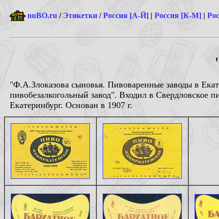
nuBO.ru
/
Этикетки
/
Россия [А-Й]
|
Россия [К-М]
|
Рос
"Ф.А.Злоказова сыновья. Пивоваренные заводы в Ека
пивобезалкогольный завод". Входил в Свердловское п
Екатеринбург. Основан в 1907 г.