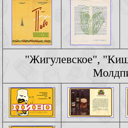
"Жигулевское", "Киш
Молдпи