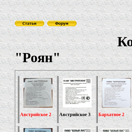
Ко
"Роян"