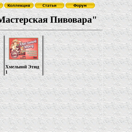
астерская Пивовара"